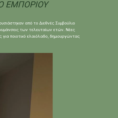
ΔΟ ΕΜΠΟΡΊΟΥ
ρουσιάστηκαν από το Διεθνές Συμβούλιο
ακυμάνσεις των τελευταίων ετών. Νέες
υς για ποιοτικό ελαιόλαδο, δημιουργώντας