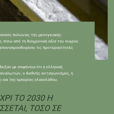
 βασικός πυλώνας της μεσογειακής
, πίσω από τη διαχρονική αξία του «υγρού
α επαναπροσδιορίσει τις προτεραιότητές
ειξαν με σαφήνεια ότι η ελληνική
καταναλωτών, ο διεθνής ανταγωνισμός, η
ς και της εμπορίας ελαιολάδου.
ΧΡΙ ΤΟ 2030 Η
ΣΕΤΑΙ, ΤΌΣΟ ΣΕ