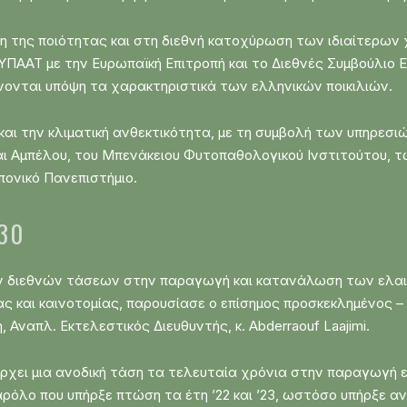
η της ποιότητας και στη διεθνή κατοχύρωση των ιδιαίτερων
ΥΠΑΑΤ με την Ευρωπαϊκή Επιτροπή και το Διεθνές Συμβούλιο
νται υπόψη τα χαρακτηριστικά των ελληνικών ποικιλιών.
α και την κλιματική ανθεκτικότητα, με τη συμβολή των υπηρ
αι Αμπέλου, του Μπενάκειου Φυτοπαθολογικού Ινστιτούτου, 
ονικό Πανεπιστήμιο.
30
ων διεθνών τάσεων στην παραγωγή και κατανάλωση των ελαι
 και καινοτομίας, παρουσίασε ο επίσημος προσκεκλημένος –
 Αναπλ. Εκτελεστικός Διευθυντής, κ. Abderraouf Laajimi.
ρχει μια ανοδική τάση τα τελευταία χρόνια στην παραγωγή ελ
ρόλο που υπήρξε πτώση τα έτη ’22 και ’23, ωστόσο υπήρξε ανά