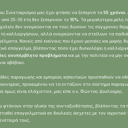
του Συνεταιρισμού μας έχει φτάσει να ξεπερνά τα
55 χρόνια
.
α από 25-35 έτη δεν ξεπερνούν το
15%
. Τα μεγαλύτερα μέλη 
χολείο δεν ονειρεύονται να τους δώσουν τις σύγχρονες θερ
 τη καλλιεργήσουν, αλλά ονειρεύονται να στείλουν τα παιδι
λματα. Κανείς από εκείνους που έχουν μεσαίες και μικρής δ
τικό επάγγελμα, βλέποντας πόσο έχει δυσκολέψει η καλλιέργε
δες ανυπέρβλητα προβλήματα
και με την πολιτεία να μην 
ναι αβέβαιο.
νάδες παραγωγής και εμπορίας κηπευτικών προσπαθούν να οδ
ικονομίας, προκειμένου να τα εντάξουν στο σύστημα παραγωγ
οί όμως είναι ελάχιστοι», μας είπε ο κ. Φώντας Δουλούμης.
υ φτάνουν στην ηλικία της συνταξιοδότησης, βλέποντας τα 
ταθεί επαγγελματικά σε δουλειές άσχετες με τον αγροτικό το
ενέτειρά τους.