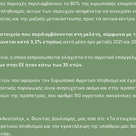
ικές περιοχές περιλαμβάνουν το 80% της ευρωπαϊκής επικράτ
 πληθυσμός αυτών των περιοχών αναμένεται να συνεχίσει να
τητας και της μαζικής μετανάστευσης προς τα αστικά κέντρα.
 στοιχεία που περιλαμβάνονται στη μελέτη, σύμφωνα με τ
ιώνεται κατά
3,2% ετησίως
κατά μέσο όρο μεταξύ 2021 και 20
γενιά, η οποία εκπροσωπείται ελάχιστα στο αγροτικό επάγγε
ων στην ΕΕ ήταν κάτω των 35 ετών
.
τών που αφορούν τον Ευρωπαϊκό Αγροτικό πληθυσμό και έχον
γροτικής παραγωγής είναι ανησυχητικά ακόμα και στην Ιερά
ν της Ιεράπετρας, που αριθμεί 150 αγροτικές οικογένειες κα
νατολή», κ. Φώντας Δουλούμης, μας είπε ότι: «Τα στοιχεία 
γροτικού πληθυσμού και την εγκατάλειψη της υπαίθρου μάς δ
νάει.