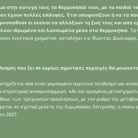
α στην κατοχή τους τα θερμοκήπιά τους, με τα παιδιά τ
δεν έχουν πολλές επιλογές. Έτσι αποφασίζουν ή να τα πο
ροσπαθούν κι εκείνοι να αλλάξουν τη ζωή τους και από ερ
έλουν
ιδρωμένα και λασπωμένα μέσα στα θερμοκήπια
. Τα
ίρνουν λιγότερα χρήματα», καταλήγει ο κ. Φώντας Δουλούμης
ληθυσμός που ζει σε κυρίως αγροτικές περιοχές θα μειώνετ
κτηρίζεται από έναν γερασμένο αγροτικό πληθυσμό και ανεπ
α στρατηγική αναπροσαρμογή. «Αν και ορισμένοι μετασχηματι
γέθους των τρεχουσών προκλήσεων, με τον ρυθμό της μετάβα
ρεται σε σχετική μελέτη της Ευρωπαϊκής Επιτροπής, η οποία
το 2027.