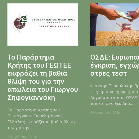
Το Παράρτημα
ΟΣΔΕ: Ευρωπα
Κρήτης του ΓΕΩΤΕΕ
έγκριση, εγχώ
εκφράζει τη βαθιά
στρες τεστ
θλίψη του για την
Ιωάννης Περουλάκης Βρισκόμαστε
απώλεια του Γιώργου
στις πρώτες ημέρες του
Σηφογιαννάκη
Αυγούστου και το ΟΣΔΕ 
τυπικά, ανοίξει. Από...
Το Παράρτημα Κρήτης του
8 Αυγούστου 2026
Γεωτεχνικού Επιμελητήριου
Ελλάδας εκφράζει τη βαθιά θλίψη
του για την...
8 Αυγούστου 2026