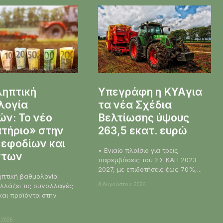
ληπτική
Υπεγράφη η KYAγια
λογία
τα νέα Σχέδια
ν: Το νέο
Βελτίωσης ύψους
τήριο» στην
263,5 εκατ. ευρώ
 εφοδίων και
• Ενιαίο πλαίσιο για τρεις
ντων
παρεμβάσεις του ΣΣ ΚΑΠ 2023-
2027, με επιδοτήσεις έως 70%,...
ηπτική βαθμολογία
8 Αυγούστου 2026
λλάζει τις συναλλαγές
και προϊόντα στην
 2026