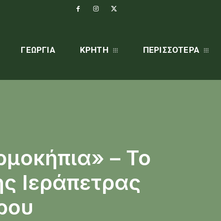
ΓΕΩΡΓΊΑ
ΚΡΗΤΗ
ΠΕΡΙΣΣΌΤΕΡΑ
ρμοκήπια» – Το
ης Ιεράπετρας
θρου