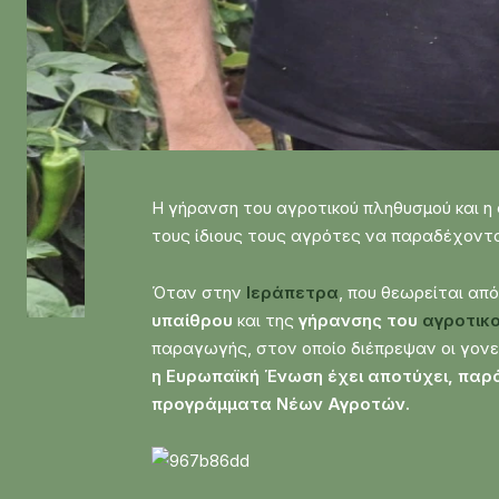
Η γήρανση του αγροτικού πληθυσμού και 
τους ίδιους τους αγρότες να παραδέχονται
Όταν στην
Ιεράπετρα
, που θεωρείται απ
υπαίθρου
και της
γήρανσης του
αγροτικ
παραγωγής, στον οποίο διέπρεψαν οι γονεί
η Ευρωπαϊκή Ένωση έχει αποτύχει, παρ
προγράμματα Νέων Αγροτών.