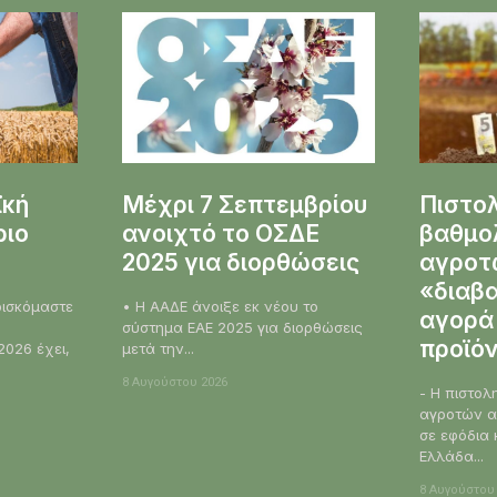
ϊκή
Μέχρι 7 Σεπτεμβρίου
Πιστο
ριο
ανοιχτό το ΟΣΔΕ
βαθμο
2025 για διορθώσεις
αγροτώ
«διαβα
• Η ΑΑΔΕ άνοιξε εκ νέου το
αγορά
σύστημα ΕΑΕ 2025 για διορθώσεις
προϊό
2026 έχει,
μετά την...
8 Αυγούστου 2026
- Η πιστολ
αγροτών α
σε εφόδια 
Ελλάδα...
8 Αυγούστου