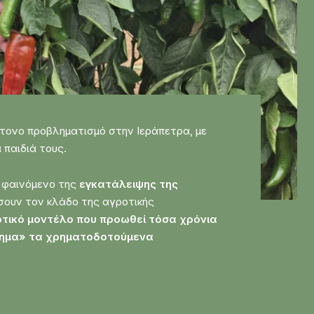
τονο προβληματισμό στην Ιεράπετρα, με
 παιδιά τους.
ο φαινόμενο της
εγκατάλειψης της
σουν τον κλάδο της αγροτικής
οτικό μοντέλο που προωθεί τόσα χρόνια
όχημα» τα χρηματοδοτούμενα