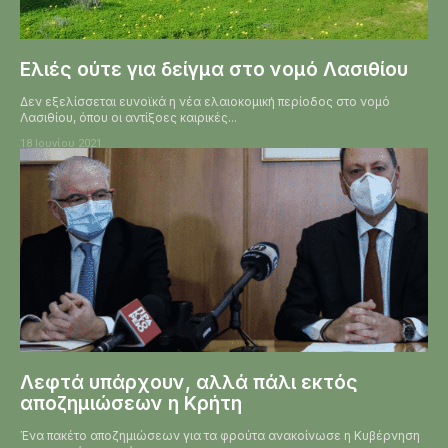
Ελιές ούτε για δείγμα στο νομό Λασιθίου
Δεν εξελίσσεται ευνοϊκά η νέα ελαιοκομική περίοδος στο νομό
Λασιθίου, όπου οι αντίξοες καιρικές...
18 Ιουνίου 2021
Λεφτά υπάρχουν, αλλά πάλι εκτός
αποζημιώσεων η Κρήτη
Ένα πακέτο αποζημιώσεων για τα φρούτα ανακοίνωσε η Κυβέρνηση