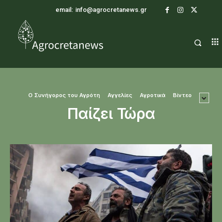
email:
info@agrocretanews.gr
O Συνήγορος του Αγρότη
Αγγελίες
Αγροτικά
Βίντεο
Παίζει Τώρα