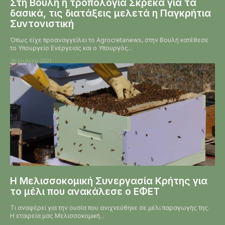
Στη Βουλή η τροπολογία Σκρέκα για τα
δασικά, τις διατάξεις μελετά η Παγκρήτια
Συντονιστική
Όπως είχε προαναγγείλει το Agrocretanews, στην Βουλή κατέθεσε
το Υπουργείο Ενέργειας και ο Υπουργός...
26 Ιουλίου 2021
Η Μελισσοκομική Συνεργασία Κρήτης για
το μέλι που ανακάλεσε ο ΕΦΕΤ
Τι αναφέρει για την ουσία που ανιχνεύθηκε σε μέλι παραγωγής της.
Η εταιρεία μας Μελισσοκομική...