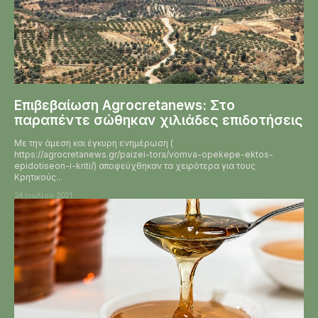
Επιβεβαίωση Agrocretanews: Στο
παραπέντε σώθηκαν χιλιάδες επιδοτήσεις
Με την άμεση και έγκυρη ενημέρωση (
https://agrocretanews.gr/paizei-tora/vomva-opekepe-ektos-
epidotiseon-i-kriti/) αποφεύχθηκαν τα χειρότερα για τους
Κρητικούς...
24 Ιουλίου 2021