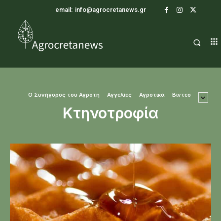
email:
info@agrocretanews.gr
O Συνήγορος του Αγρότη
Αγγελίες
Αγροτικά
Βίντεο
Κτηνοτροφία