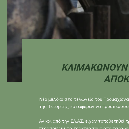
ΚΛΙΜΑΚΏΝΟΥΝ Τ
ΑΠΟΚ
Νέο μπλόκο στο τελωνείο του Προμαχώνα ετ
της Τετάρτης, κατάφεραν να προσπεράσου
Αν και από την ΕΛ.ΑΣ. είχαν τοποθετηθεί
περάσουν με τα τρακτέρ τους από τα χωρ