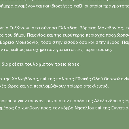
ήμερα αναμένονται και ιδιοκτήτες ταξί, οι οποίοι πραγματο
ωνείο Ευζώνων, στα σύνορα Ελλάδας-Βόρειας Μακεδονίας, το 
τες του δήμου Παιονίας και της ευρύτερης περιοχής προχώρη
όρεια Μακεδονία, τόσο στην είσοδο όσο και στην έξοδο. Παρ
ντα, καθώς και οχημάτων για έκτακτες περιπτώσεις.
 διαρκέσει τουλάχιστον τρεις ώρες.
δο της Χαλκηδόνας, επί της παλαιάς Εθνικής Οδού Θεσσαλονίκ
νές ώρες και να περιλαμβάνουν τρίωρο αποκλεισμό.
οτρόφοι συγκεντρώνονται και στην είσοδο της Αλεξάνδρειας 
ημέρας θα κινηθούν προς τον κόμβο Νησελίου επί της Εγνατί