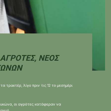
 ΑΓΡΌΤΕΣ, ΝΈΟΣ
ΖΏΝΩΝ
 τρακτέρ, λίγο πριν τις 12 το μεσημέρι
Λευκώνα, οι αγρότες κατάφεραν να
ραγμό.