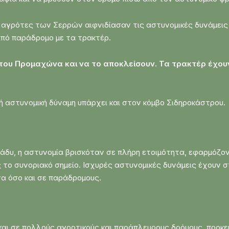
r, αγρότες των Σερρών αιφνιδίασαν τις αστυνομικές δυνάμει
από παράδρομο με τα τρακτέρ.
 του Προμαχώνα και να το αποκλείσουν. Τα τρακτέρ έχου
ή αστυνομική δύναμη υπάρχει και στον κόμβο Σιδηροκάστρου.
ράδυ, η αστυνομία βρισκόταν σε πλήρη ετοιμότητα, εφαρμόζο
το συνοριακό σημείο. Ισχυρές αστυνομικές δυνάμεις έχουν στ
να όσο και σε παράδρομους.
 και σε πολλούς αγροτικούς και παράπλευρους δρόμους, προκε