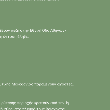
τέβουν πεζή στην Εθνική Οδό Αθηνών-
η ένταση έληξε.
 Δυτικής Μακεδονίας παραμένουν αγρότες,
υρύτερης περιοχής κρατούν από την 1η
Από χθες, στο πλευρό τους βρίσκονται