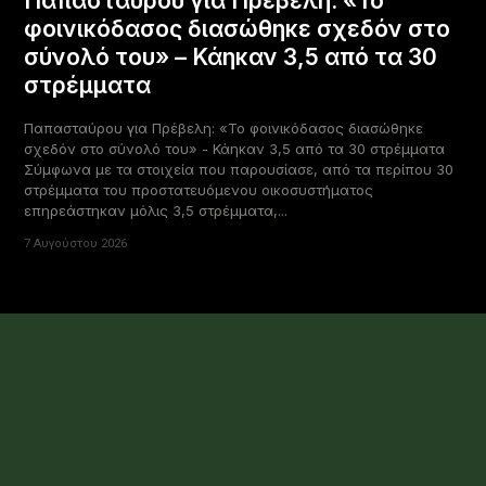
Παπασταύρου για Πρέβελη: «Το
φοινικόδασος διασώθηκε σχεδόν στο
σύνολό του» – Κάηκαν 3,5 από τα 30
στρέμματα
Παπασταύρου για Πρέβελη: «Το φοινικόδασος διασώθηκε
σχεδόν στο σύνολό του» - Κάηκαν 3,5 από τα 30 στρέμματα
Σύμφωνα με τα στοιχεία που παρουσίασε, από τα περίπου 30
στρέμματα του προστατευόμενου οικοσυστήματος
επηρεάστηκαν μόλις 3,5 στρέμματα,...
7 Αυγούστου 2026
Σελίδα 2 από 2,512