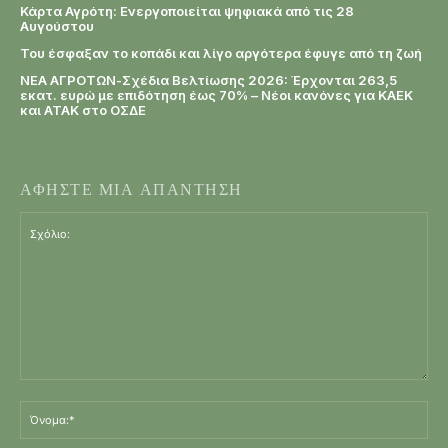
Κάρτα Αγρότη: Ενεργοποιείται ψηφιακά από τις 28
Αυγούστου
Του έσφαξαν το κοπάδι και λίγο αργότερα έφυγε από τη ζωή
ΝΕΑ ΑΓΡΟΤΩΝ-Σχέδια Βελτίωσης 2026: Έρχονται 263,5
εκατ. ευρώ με επιδότηση έως 70% – Νέοι κανόνες για ΚΑΕΚ
και ΑΤΑΚ στο ΟΣΔΕ
ΑΦΗΣΤΕ ΜΙΑ ΑΠΑΝΤΗΣΗ
Σχόλιο:
Όν