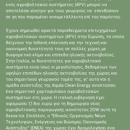
ενός αγροβολταϊκού συστήματος (APV) μπορεί να
αποτελέσει κίνητρο για τους γεωργούς να επενδύσουν
σε γη που παραμένει ανεκμετάλλευτη επί του παρόντος.
Έχουν σημειωθεί αρκετά παραδείγματα επιτυχημένων
αγροβολταϊκών συστημάτων (APV) στην Ευρώπη, τα οποία
δείχνουν την πιθανή επέκταση και την τεχνική και
οικονομική δυνατότητά τους σε πολλές χώρες με
διαφορετικό κλίμα και επίπεδα ηλιακής ακτινοβολίας.
Στην Ιταλία, οι δυνατότητες για αγροβολταϊκά
συστήματα είναι ίσως οι μεγαλύτερες, δεδομένων των
υψηλών επιπέδων ηλιακής ακτινοβολίας της χώρας και
του σημαντικού γεωργικού τομέα της, γι’ αυτό και η
ομάδα ανάπτυξης της Aquila Clean Energy αναπτύσσει
ένα σημαντικό χαρτοφυλάκιο αγροβολταϊκών
συστημάτων στη χώρα. Η ιταλική κυβέρνηση έχει
αφιερώσει 1,1 δισ. ευρώ για τη δημιουργία νέας
αγροβολταϊκής παραγωγικής ικανότητας 2GW αυτή τη
δεκαετία. Επιπλέον, ο “Εθνικός Οργανισμός Νέων
Τεχνολογιών, Ενέργειας και Βιώσιμης Οικονομικής
Ανάπτυξης” (ENEA) της χώρας έχει δρομολογήσει ένα