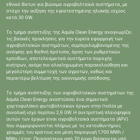
εθνικό δίκτυο για βιώσιμα αγροβολταϊκά συστήματα, με
στόχο την αύξηση της εγκατεστημένης ηλιακής ισχύος
κατά 30 GW.
Το τμήμα ανάπτυξης της Aquila Clean Energy αναγνωρίζει
τις βασικές προκλήσεις για την ευρεία εφαρμογή των
αγροβολταϊκών συστημάτων, συμπεριλαμβανομένης της
ανάγκης για διεθνή πρότυπα, άρση των ρυθμιστικών
εμποδίων, αποτελεσματικά συστήματα παροχής
κινήτρων, ακόμη πιο ολοκληρωμένη παρακολούθηση και
μεγαλύτερη συμμετοχή των αγροτών, καθώς και
περαιτέρω βελτίωση της οικονομικής απόδοσης.
Το τμήμα ανάπτυξης των αγροβολταϊκών συστημάτων της
Aquila Clean Energy αναπτύσσει ένα σημαντικό
χαρτοφυλάκιο φωτοβολταϊκών έργων στην Ιταλία με
συνολική ισχύ περίπου 2,6 GW. Η συντριπτική πλειοψηφία
αυτών των έργων είναι αγροβολταϊκά συστήματα (APV)
που συμμορφώνονται πλήρως με τις κατευθυντήριες
γραμμές του κράτους και μέση παραγωγή 1.700 MWh /
MWp / έτος. Περισσότερα από 70 έργα βρίσκονται υπό