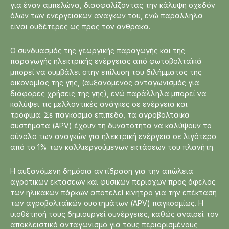
για έναν αμπελώνα, διασφαλίζοντας την κάλυψη σχεδόν
όλων των ενεργειακών αναγκών του, ενώ παράλληλα
είναι ουδέτερες ως προς τον άνθρακα.
Ο συνδυασμός της γεωργικής παραγωγής και της
παραγωγής ηλεκτρικής ενέργειας από φωτοβολταϊκά
μπορεί να συμβάλει στην επίλυση του διλήμματος της
οικονομίας της γης, (αυξανόμενος ανταγωνισμός για
διάφορες χρήσεις της γης), ενώ παράλληλα μπορεί να
καλύψει τις μελλοντικές ανάγκες σε ενέργεια και
τρόφιμα. Σε παγκόσμιο επίπεδο, τα αγροβολταϊκά
συστήματα (APV) έχουν τη δυνατότητα να καλύψουν το
σύνολο των αναγκών για ηλεκτρική ενέργεια σε λιγότερο
από το 1% των καλλιεργούμενων εκτάσεων του πλανήτη.
Η αυξανόμενη δημόσια αντίδραση για την απώλεια
αγροτικών εκτάσεων και φυσικών περιοχών προς όφελος
των ηλικακών πάρκων αποτελεί κίνητρο για την επέκταση
των αγροβολταϊκών συστημάτων (APV) παγκοσμίως. Η
υιοθέτησή τους δημιουργεί συνέργειες, καθώς αναιρεί τον
αποκλειστικό ανταγωνισμό για τους περιορισμένους